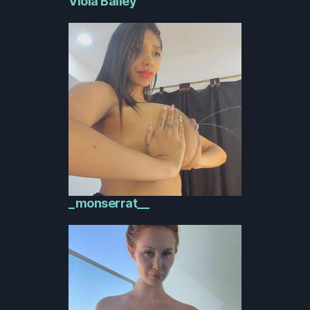
Viola Bailey
_monserrat__