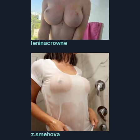
leninacrowne
z.smehova