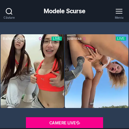
Modele Scurse
Căutare
Meniu
CAMERE LIVE💦