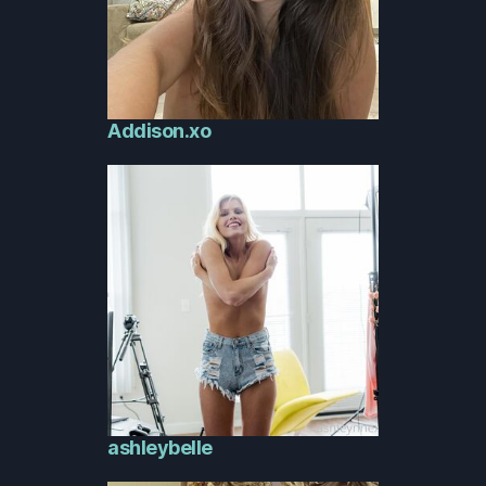
Addison.xo
ashleybelle