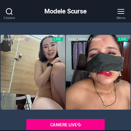
Modele Scurse
Căutare
Meniu
CAMERE LIVE💦