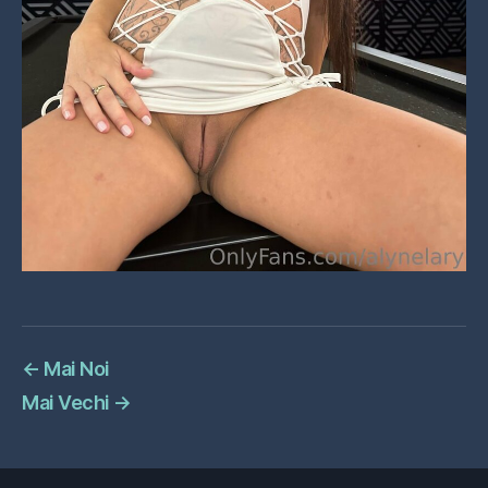
←
Mai Noi
Mai Vechi
→