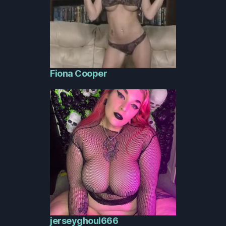
Fiona Cooper
jerseyghoul666