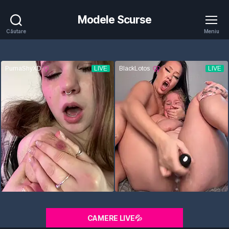
Modele Scurse
Căutare
Meniu
CAMERE LIVE💦