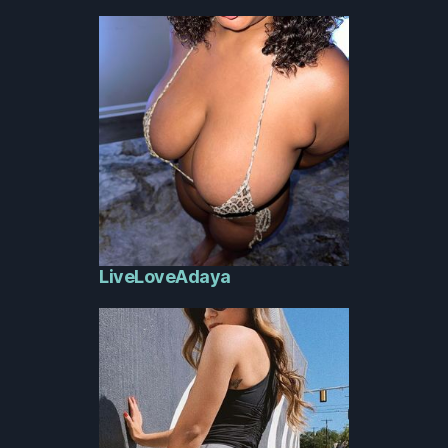
LiveLoveAdaya