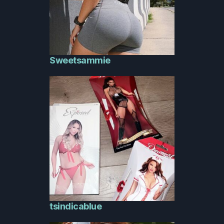
Sweetsammie
tsindicablue