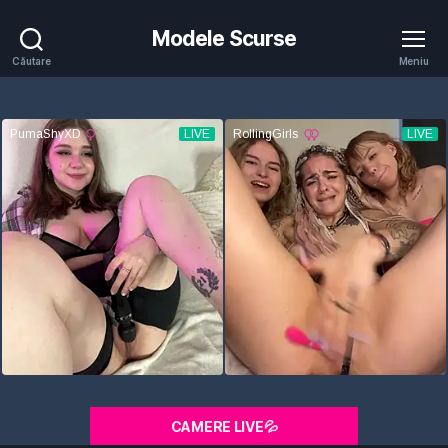
Modele Scurse
Căutare
Meniu
CAMERE LIVE💦