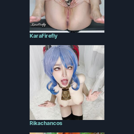
KaraFirefly
Rikachancos