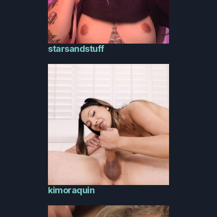
starsandstuff
kimoraquin