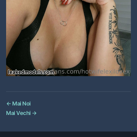
←
Mai Noi
Mai Vechi
→