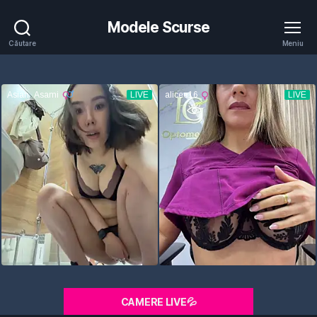
Modele Scurse
Căutare
Meniu
CAMERE LIVE💦