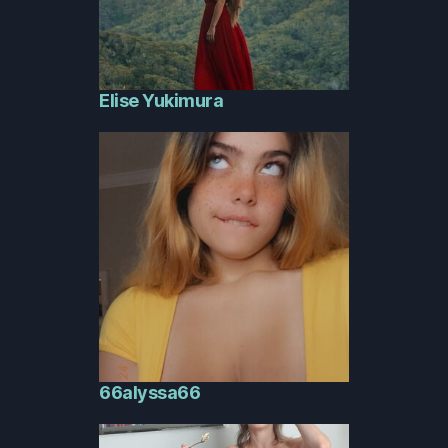
Elise Yukimura
66alyssa66