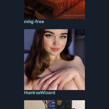
mhg-free
HuntrssWizard