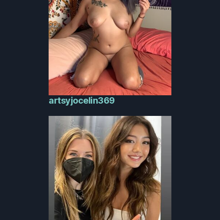
artsyjocelin369