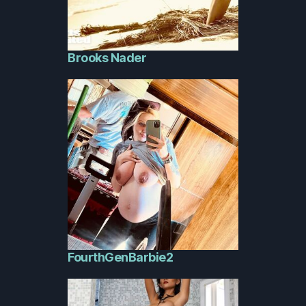
Brooks Nader
FourthGenBarbie2