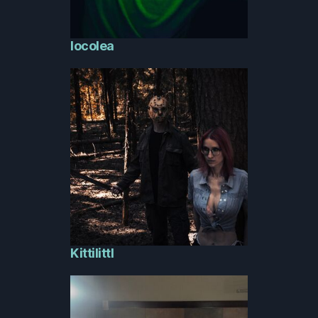
locolea
Kittilittl