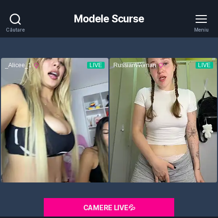
Modele Scurse
Căutare
Meniu
CAMERE LIVE💦