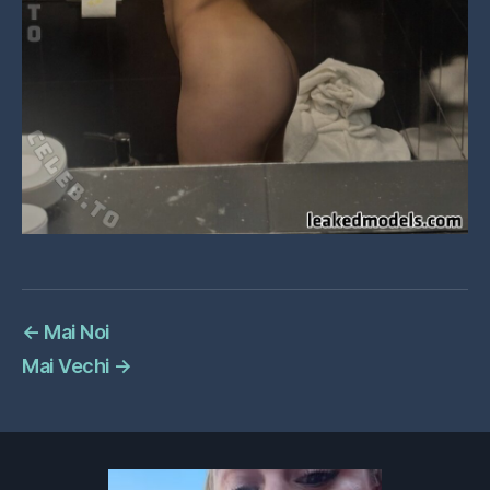
←
Mai Noi
Mai Vechi
→