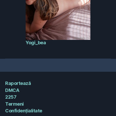
Yogi_bea
Raportează
DMCA
2257
Termeni
Confidențialitate