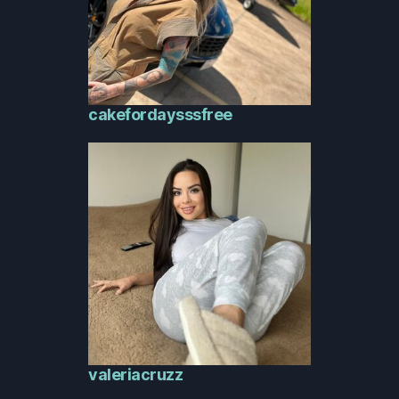
cakefordaysssfree
valeriacruzz