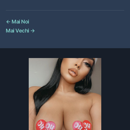
←
Mai Noi
Mai Vechi
→