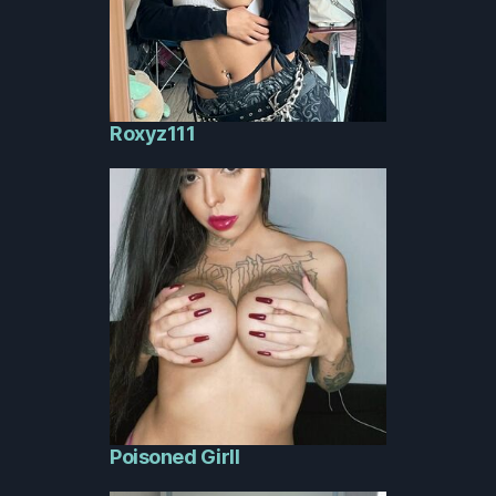
Roxyz111
Poisoned Girll