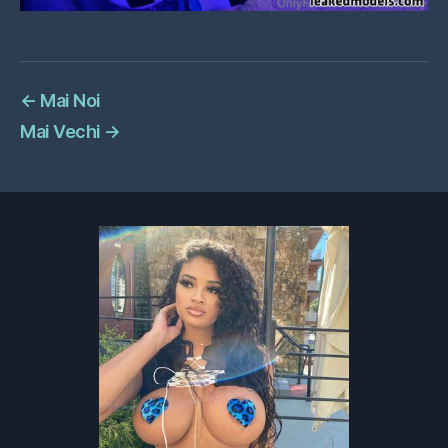
←
Mai Noi
Mai Vechi
→