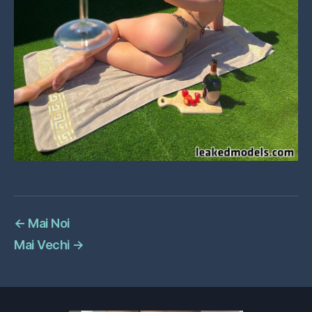
←
Mai Noi
Mai Vechi
→