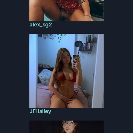
alex_sg2
JFHailey