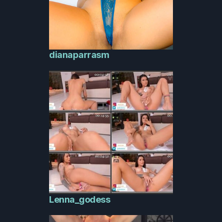
dianaparrasm
Lenna_godess