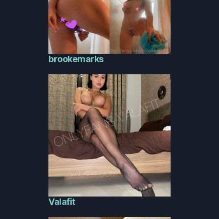
brookemarks
Valafit