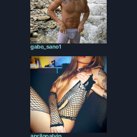
gabo_sano1
aprilopalvip