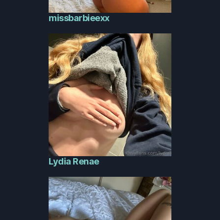
missbarbieexx
Lydia Renae