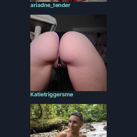
ariadne_tender
Katietriggersme