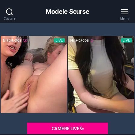
Modele Scurse
Căutare
Meniu
CAMERE LIVE💦