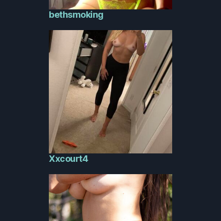
bethsmoking
Xxcourt4