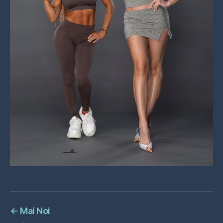
←
Mai Noi