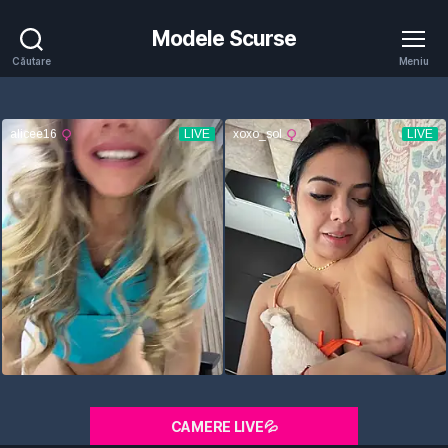
Modele Scurse
Căutare
Meniu
CAMERE LIVE💦