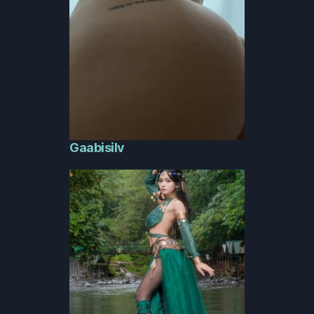
Gaabisilv