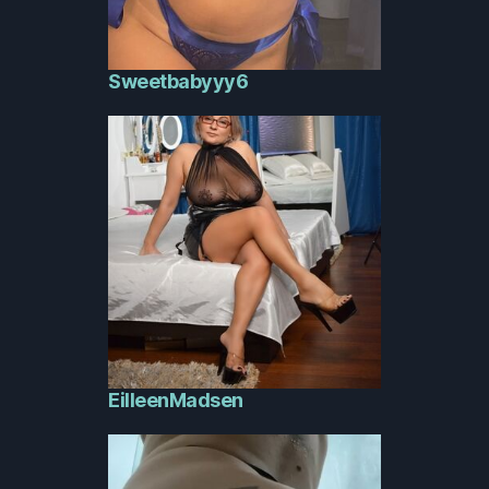
Sweetbabyyy6
EilleenMadsen