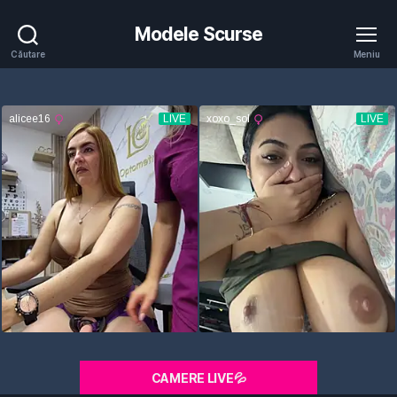
Modele Scurse
Căutare
Meniu
CAMERE LIVE💦