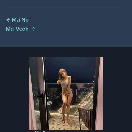
←
Mai Noi
Mai Vechi
→