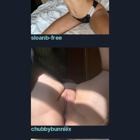
sloanb-free
chubbybunniiix