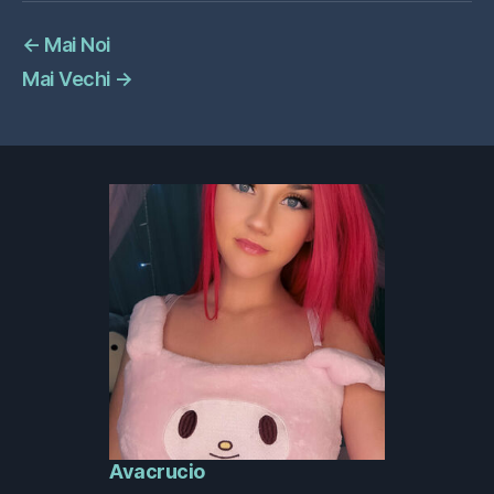
←
Mai Noi
Mai Vechi
→
Avacrucio