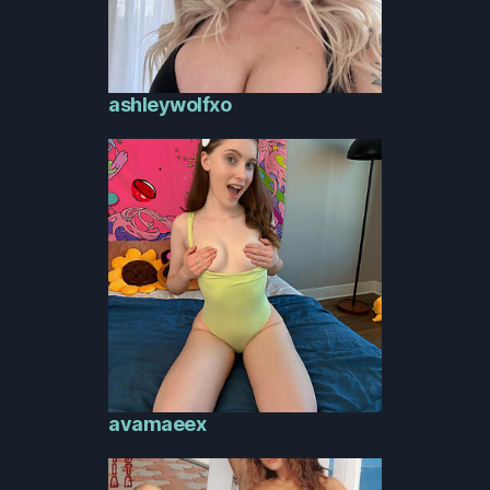
ashleywolfxo
avamaeex