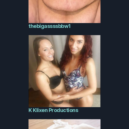
thebigassssbbw1
K Klixen Productions