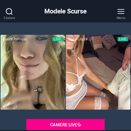
Modele Scurse
Căutare
Meniu
CAMERE LIVE💦