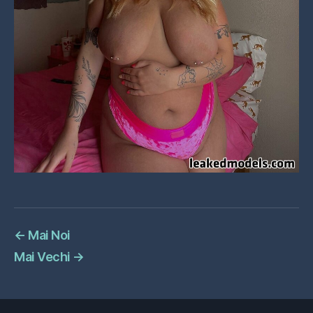
←
Mai Noi
Mai Vechi
→