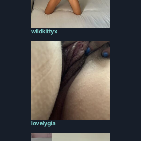
wildkittyx
lovelygia