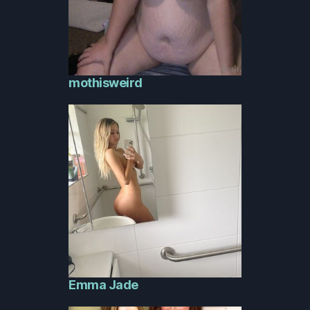
mothisweird
Emma Jade