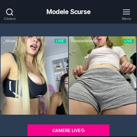
Modele Scurse
Căutare
Meniu
CAMERE LIVE💦