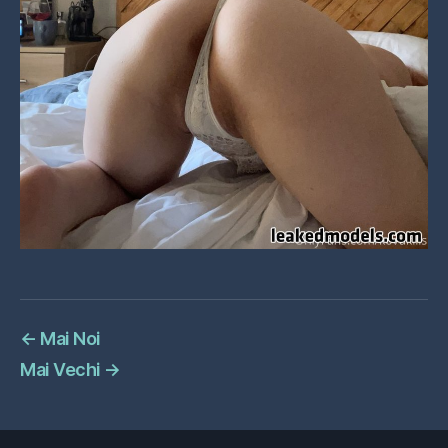
←
Mai Noi
Mai Vechi
→