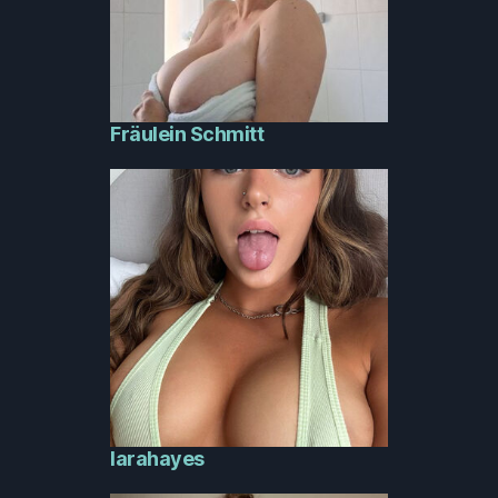
Fräulein Schmitt
larahayes