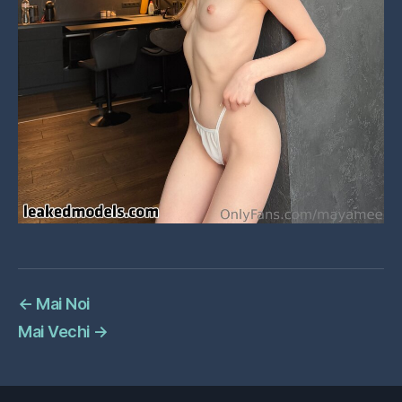
←
Mai Noi
Mai Vechi
→