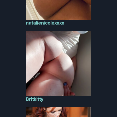
natalienicolexxxx
Britkitty