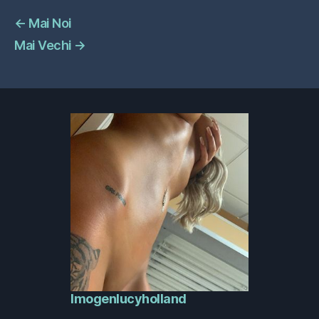
←
Mai Noi
Mai Vechi
→
Imogenlucyholland