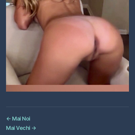
←
Mai Noi
Mai Vechi
→