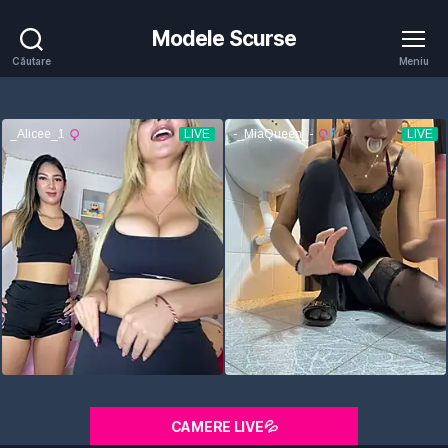
Modele Scurse
Căutare
Meniu
CAMERE LIVE💦