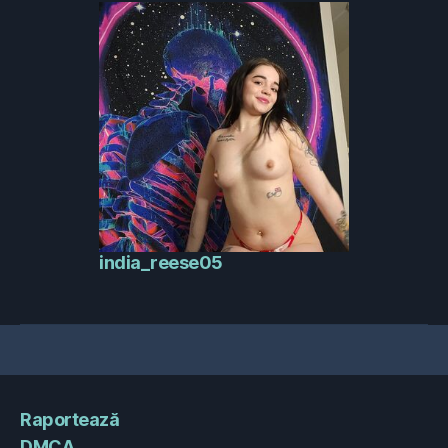
india_reese05
Raportează
DMCA