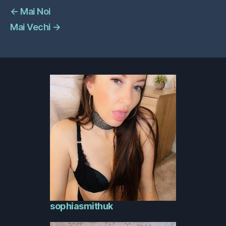
←
Mai Noi
Mai Vechi
→
sophiasmithuk