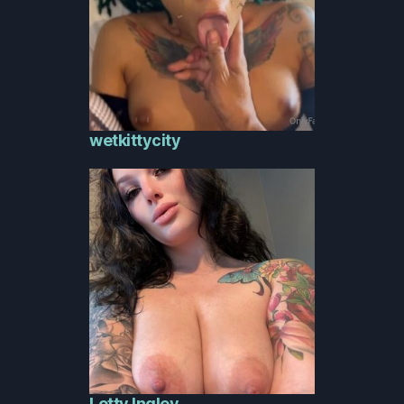
wetkittycity
Lotty Ingley