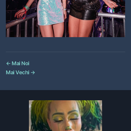
←
Mai Noi
Mai Vechi
→