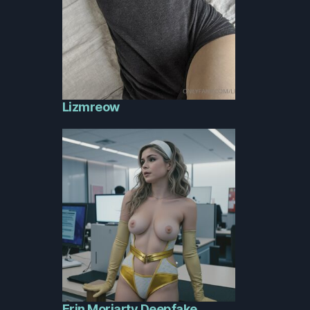
Lizmreow
Erin Moriarty Deepfake