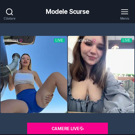
Modele Scurse
Căutare
Meniu
CAMERE LIVE💦