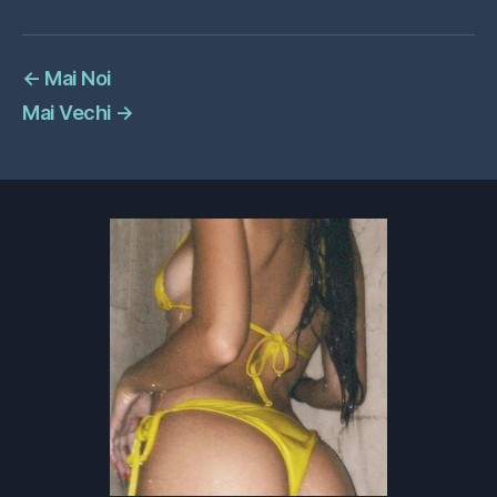
←
Mai Noi
Mai Vechi
→