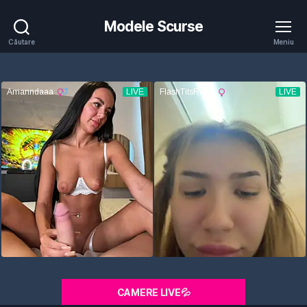
Modele Scurse
Căutare
Meniu
CAMERE LIVE💦