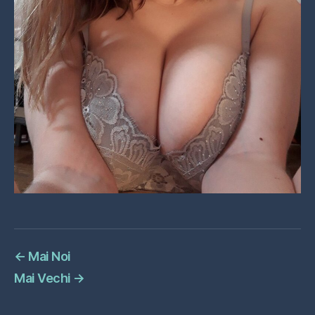
←
Mai Noi
Mai Vechi
→