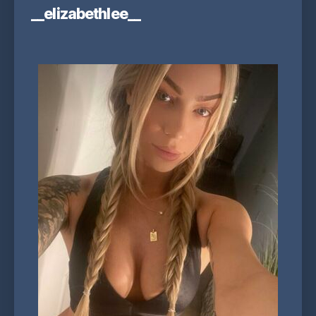
__elizabethlee__