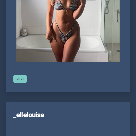
VEZI
_ellelouise