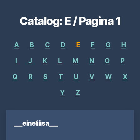
Catalog: E / Pagina 1
A
B
C
D
E
F
G
H
I
J
K
L
M
N
O
P
Q
R
S
T
U
V
W
X
Y
Z
___eineliiisa___