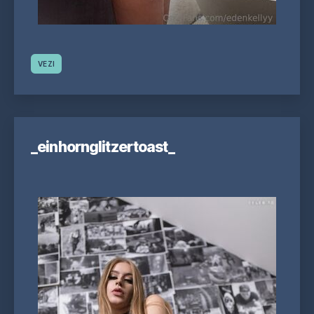
VEZI
_einhornglitzertoast_