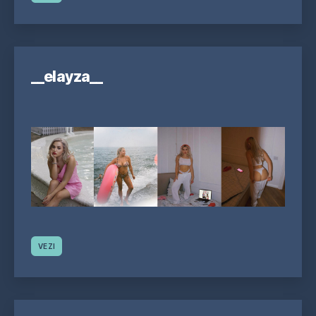
__elayza__
VEZI