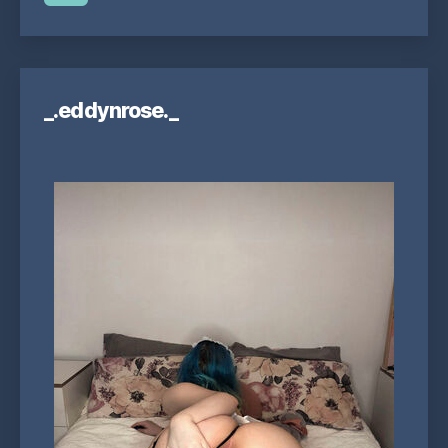
_.eddynrose._