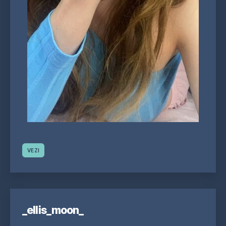
VEZI
_ellis_moon_