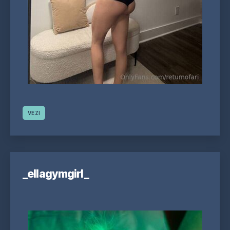
VEZI
_ellagymgirl_