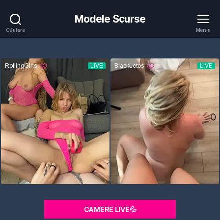
Modele Scurse
Căutare
Meniu
CAMERE LIVE💦