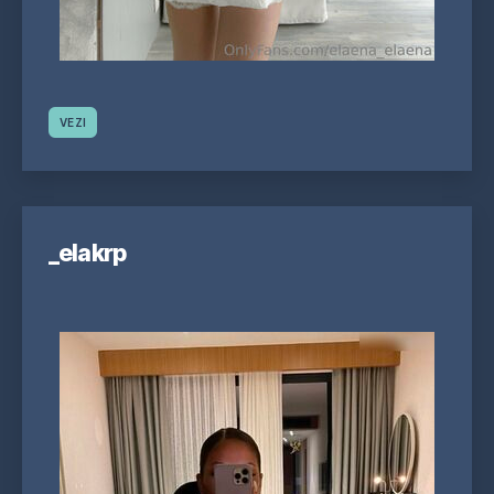
VEZI
_elakrp