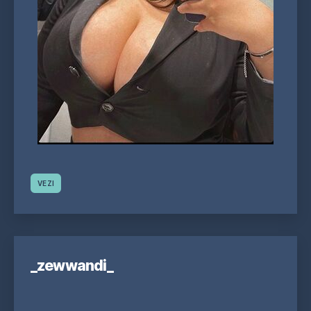
VEZI
_zewwandi_