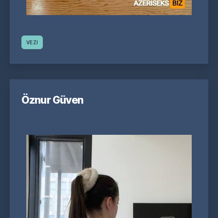
VEZI
Öznur Güven