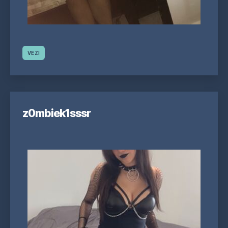
VEZI
z0mbiek1sssr