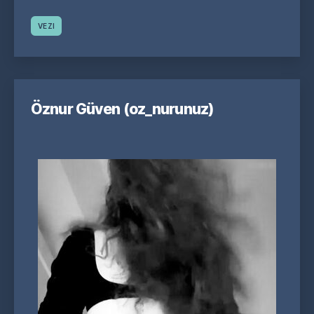
VEZI
Öznur Güven (oz_nurunuz)