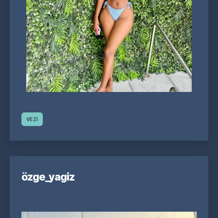
VEZI
özge_yagiz