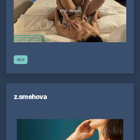
VEZI
z.smehova