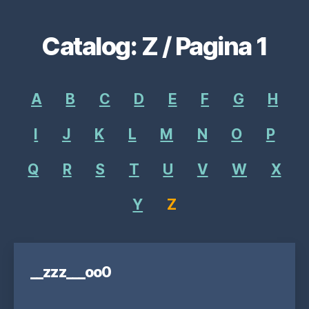
Catalog: Z / Pagina 1
A
B
C
D
E
F
G
H
I
J
K
L
M
N
O
P
Q
R
S
T
U
V
W
X
Y
Z
__zzz___oo0